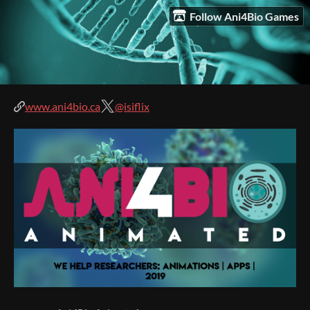
Follow Ani4Bio Games
www.ani4bio.ca
@isiflix